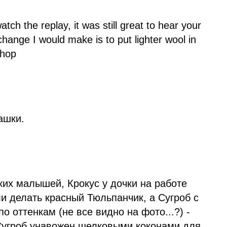
ch the replay, it was still great to hear your
 change I would make is to put lighter wool in
shop
ашки.
ких малышей, Крокус у дочки на работе
ли делать красный Тюльпанчик, а Сугроб с
о оттенкам (не все видно на фото...?) -
 Сугроб унавожен шелковыми коконами для