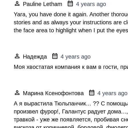
Pauline Letham
4 years ago
Yara, you have done it again. Another thoroug
stories and as always your instructions are cl
the face area to highlight when I put the ey
Надежда
4 years ago
Моя хвостатая компания к вам в гости, п
Марина Ксенофонтова
4 years ago
А я вырастила Тюльпанчик... ?? С помощь
произвел фурор!, Галантус радует дома...
травкой - уже же появляется, пробивая сне
вискоза от коричневой, бордовой, фиоле