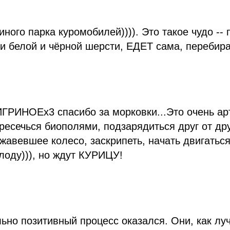
ого парка куромобилей)))). Это такое чудо -- п
ми белой и чёрной шерсти, ЕДЕТ сама, перебир
НОЕx3 спасибо за морковки...Это очень арт-
есечься биополями, подзарядиться друг от дру
жавевшее колесо, заскрипеть, начать двигаться 
лоду))), но ждут КУРИЦУ!
ьно позитивный процесс оказался. Они, как лу