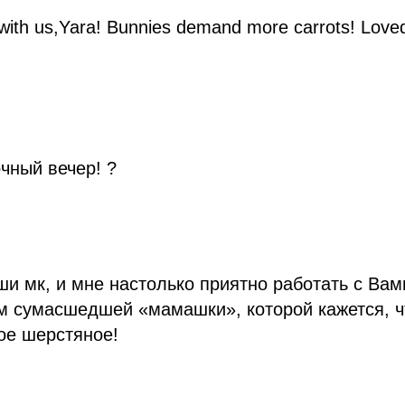
ith us,Yara! Bunnies demand more carrots! Loved t
чный вечер! ?
и мк, и мне настолько приятно работать с Вами
м сумасшедшей «мамашки», которой кажется, ч
ое шерстяное!