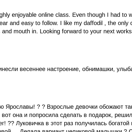
hly enjoyable online class. Even though I had to wat
ear and easy to follow. I like my daffodil , the only
es and mouth in. Looking forward to your next work
ринесли весеннее настроение, обнимашки, улыб
ю Ярославы! ? ? Взрослые девочки обожают та
, вот она и попросила сделать в подарок, реши
г! ?? Луковичка в этот раз получилась богатой п
товой.... Делала вариант целиковой малышки ?