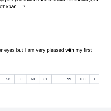
т края... ?
r eyes but I am very pleased with my first
58
59
60
61
...
99
100