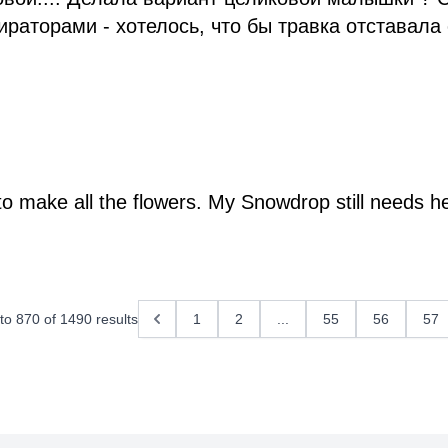
аторами - хотелось, что бы травка отставала о
to make all the flowers. My Snowdrop still needs he
to
870
of
1490
results
1
2
...
55
56
57